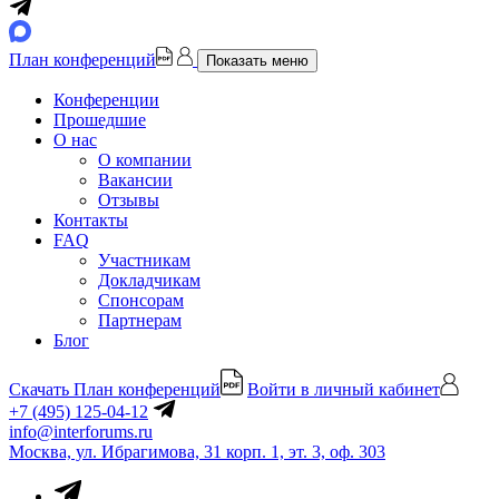
План конференций
Показать меню
Конференции
Прошедшие
О нас
О компании
Вакансии
Отзывы
Контакты
FAQ
Участникам
Докладчикам
Спонсорам
Партнерам
Блог
Скачать План конференций
Войти в личный кабинет
+7 (495) 125-04-12
info@interforums.ru
Москва, ул. Ибрагимова, 31 корп. 1, эт. 3, оф. 303