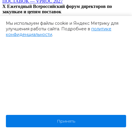
ПОСТАВОК — VPROC 2027
X Ежегодный Всероссийский форум директоров по
закупкам и цепям поставок
24-25-26 марта X Всероссийский форум директоров по
Мы используем файлы cookie и Яндекс Метрику для
закупкам и цепям поставок VPROC 2027 предоставит
улучшения работы сайта. Подробнее в
политике
участникам возможность обменяться опытом и знаниями…
конфиденциальности
.
Корпоративные закупки
Подробнее
Регистрация
Принять