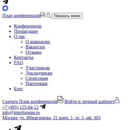
План конференций
Показать меню
Конференции
Прошедшие
О нас
О компании
Вакансии
Отзывы
Контакты
FAQ
Участникам
Докладчикам
Спонсорам
Партнерам
Блог
Скачать План конференций
Войти в личный кабинет
+7 (495) 125-04-12
info@interforums.ru
Москва, ул. Ибрагимова, 31 корп. 1, эт. 3, оф. 303