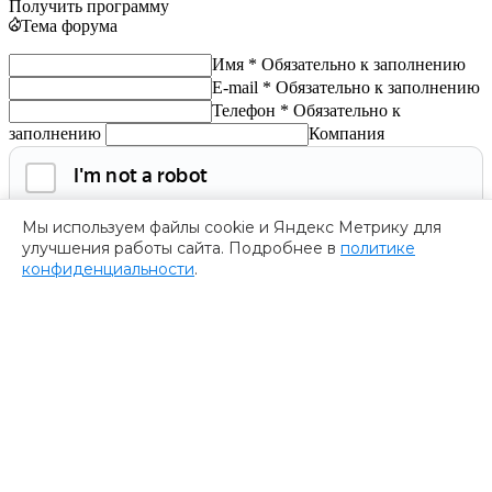
Получить программу
Тема форума
Имя *
Обязательно к заполнению
E-mail *
Обязательно к заполнению
Телефон *
Обязательно к
заполнению
Компания
Мы используем файлы cookie и Яндекс Метрику для
улучшения работы сайта. Подробнее в
политике
конфиденциальности
.
Обязательно к заполнению
Нажимая на кнопку, я соглашаюсь с
политикой
конфиденциальности
и даю согласие на
обработку
персональных данных.
Получить программу
Спасибо за ваше обращение
Мы ценим ваш интерес к нашему форуму