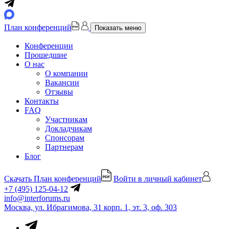
План конференций
Показать меню
Конференции
Прошедшие
О нас
О компании
Вакансии
Отзывы
Контакты
FAQ
Участникам
Докладчикам
Спонсорам
Партнерам
Блог
Скачать План конференций
Войти в личный кабинет
+7 (495) 125-04-12
info@interforums.ru
Москва, ул. Ибрагимова, 31 корп. 1, эт. 3, оф. 303