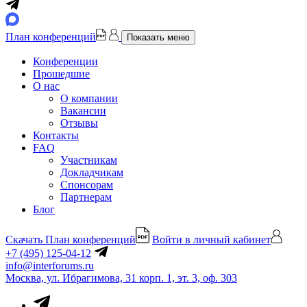
План конференций
Показать меню
Конференции
Прошедшие
О нас
О компании
Вакансии
Отзывы
Контакты
FAQ
Участникам
Докладчикам
Спонсорам
Партнерам
Блог
Скачать План конференций
Войти в личный кабинет
+7 (495) 125-04-12
info@interforums.ru
Москва, ул. Ибрагимова, 31 корп. 1, эт. 3, оф. 303