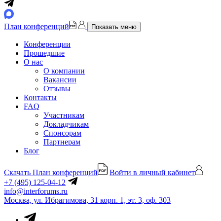
План конференций
Показать меню
Конференции
Прошедшие
О нас
О компании
Вакансии
Отзывы
Контакты
FAQ
Участникам
Докладчикам
Спонсорам
Партнерам
Блог
Скачать План конференций
Войти в личный кабинет
+7 (495) 125-04-12
info@interforums.ru
Москва, ул. Ибрагимова, 31 корп. 1, эт. 3, оф. 303