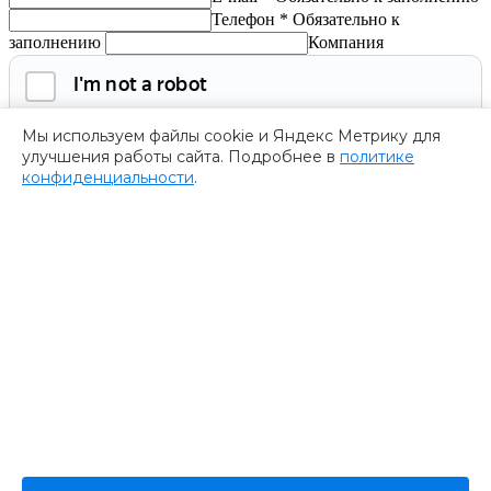
Телефон *
Обязательно к
заполнению
Компания
Мы используем файлы cookie и Яндекс Метрику для
улучшения работы сайта. Подробнее в
политике
конфиденциальности
.
Обязательно к заполнению
Нажимая на кнопку, я соглашаюсь с
политикой
конфиденциальности
и даю согласие на
обработку
персональных данных.
Получить программу
Спасибо за ваше обращение
Мы ценим ваш интерес к нашему форуму
””.
Ваше обращение успешно отправлено. В ближайшее время
представитель нашей компании пришлет Вам программу
форума. Пожалуйста, ожидайте.
В случае возникновения дополнительных вопросов