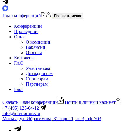
План конференций
Показать меню
Конференции
Прошедшие
О нас
О компании
Вакансии
Отзывы
Контакты
FAQ
Участникам
Докладчикам
Спонсорам
Партнерам
Блог
Скачать План конференций
Войти в личный кабинет
+7 (495) 125-04-12
info@interforums.ru
Москва, ул. Ибрагимова, 31 корп. 1, эт. 3, оф. 303