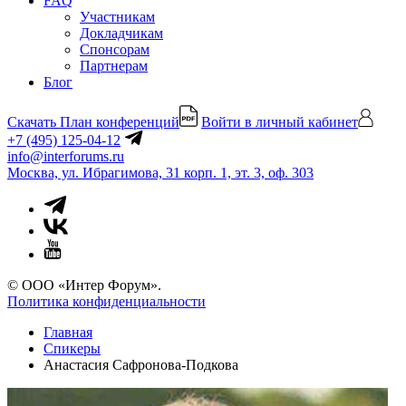
FAQ
Участникам
Докладчикам
Спонсорам
Партнерам
Блог
Скачать План конференций
Войти в личный кабинет
+7 (495) 125-04-12
info@interforums.ru
Москва, ул. Ибрагимова, 31 корп. 1, эт. 3, оф. 303
© ООО «Интер Форум».
Политика конфиденциальности
Главная
Спикеры
Анастасия Сафронова-Подкова