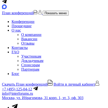
План конференций
Показать меню
Конференции
Прошедшие
О нас
О компании
Вакансии
Отзывы
Контакты
FAQ
Участникам
Докладчикам
Спонсорам
Партнерам
Блог
Скачать План конференций
Войти в личный кабинет
+7 (495) 125-04-12
info@interforums.ru
Москва, ул. Ибрагимова, 31 корп. 1, эт. 3, оф. 303