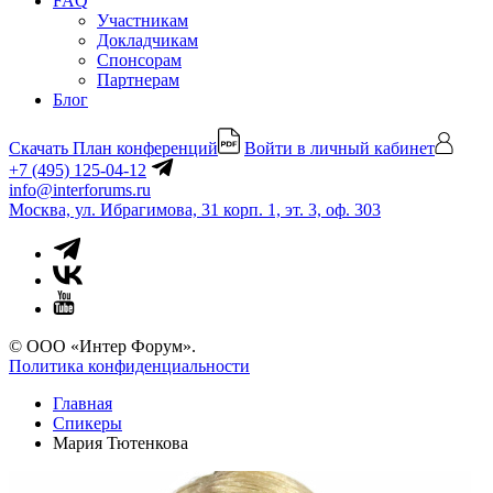
FAQ
Участникам
Докладчикам
Спонсорам
Партнерам
Блог
Скачать План конференций
Войти в личный кабинет
+7 (495) 125-04-12
info@interforums.ru
Москва, ул. Ибрагимова, 31 корп. 1, эт. 3, оф. 303
© ООО «Интер Форум».
Политика конфиденциальности
Главная
Спикеры
Мария Тютенкова