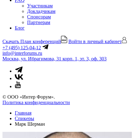
FAQ
Участникам
Докладчикам
Спонсорам
Партнерам
Блог
Скачать План конференций
Войти в личный кабинет
+7 (495) 125-04-12
info@interforums.ru
Москва, ул. Ибрагимова, 31 корп. 1, эт. 3, оф. 303
© ООО «Интер Форум».
Политика конфиденциальности
Главная
Спикеры
Марк Шерман