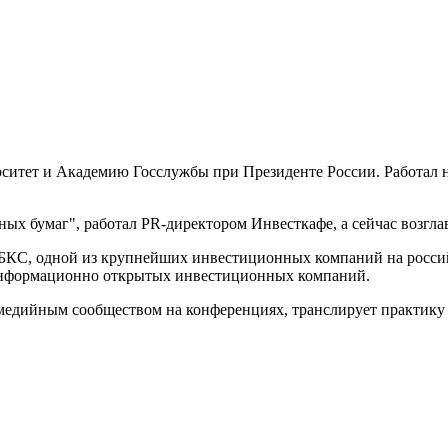
тет и Академию Госслужбы при Президенте России. Работал на 
ных бумаг", работал PR-директором Инвесткафе, а сейчас возгл
С, одной из крупнейших инвестиционных компаний на российск
 информационно открытых инвестиционных компаний.
медийным сообществом на конференциях, транслирует практику 