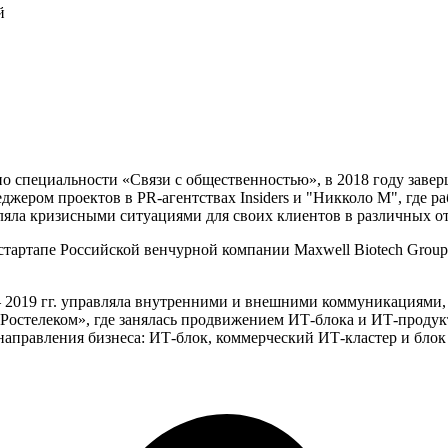
й
по специальности «Связи с общественностью», в 2018 году зав
ером проектов в PR-агентствах Insiders и "Никколо М", где р
яла кризисными ситуациями для своих клиентов в различных от
стартапе Российской венчурной компании Maxwell Biotech Group
6 – 2019 гг. управляла внутренними и внешними коммуникациями
Ростелеком», где занялась продвижением ИТ-блока и ИТ-продукт
направления бизнеса: ИТ-блок, коммерческий ИТ-кластер и бло