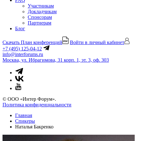
FAQ
Участникам
Докладчикам
Спонсорам
Партнерам
Блог
Скачать План конференций
Войти в личный кабинет
+7 (495) 125-04-12
info@interforums.ru
Москва, ул. Ибрагимова, 31 корп. 1, эт. 3, оф. 303
© ООО «Интер Форум».
Политика конфиденциальности
Главная
Спикеры
Наталья Бакренко