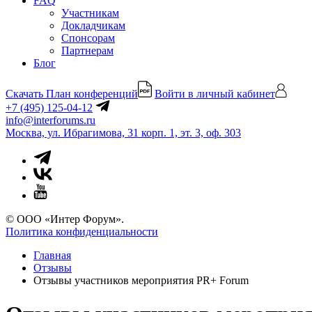
FAQ
Участникам
Докладчикам
Спонсорам
Партнерам
Блог
Скачать План конференций
Войти в личный кабинет
+7 (495) 125-04-12
info@interforums.ru
Москва, ул. Ибрагимова, 31 корп. 1, эт. 3, оф. 303
© ООО «Интер Форум».
Политика конфиденциальности
Главная
Отзывы
Отзывы участников мероприятия PR+ Forum