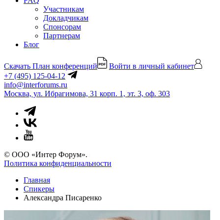
FAQ
Участникам
Докладчикам
Спонсорам
Партнерам
Блог
Скачать План конференций
Войти в личный кабинет
+7 (495) 125-04-12
info@interforums.ru
Москва, ул. Ибрагимова, 31 корп. 1, эт. 3, оф. 303
© ООО «Интер Форум».
Политика конфиденциальности
Главная
Спикеры
Александра Писаренко