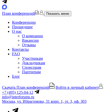
План конференций
Показать меню
Конференции
Прошедшие
О нас
О компании
Вакансии
Отзывы
Контакты
FAQ
Участникам
Докладчикам
Спонсорам
Партнерам
Блог
Скачать План конференций
Войти в личный кабинет
+7 (495) 125-04-12
info@interforums.ru
Москва, ул. Ибрагимова, 31 корп. 1, эт. 3, оф. 303