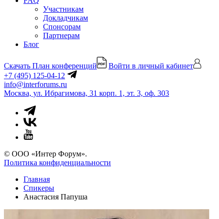
FAQ
Участникам
Докладчикам
Спонсорам
Партнерам
Блог
Скачать План конференций
Войти в личный кабинет
+7 (495) 125-04-12
info@interforums.ru
Москва, ул. Ибрагимова, 31 корп. 1, эт. 3, оф. 303
© ООО «Интер Форум».
Политика конфиденциальности
Главная
Спикеры
Анастасия Папуша