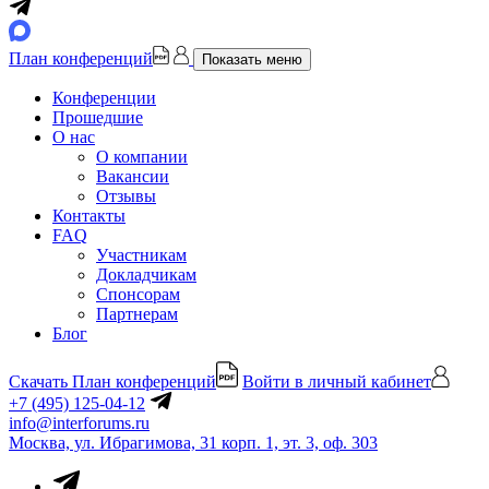
План конференций
Показать меню
Конференции
Прошедшие
О нас
О компании
Вакансии
Отзывы
Контакты
FAQ
Участникам
Докладчикам
Спонсорам
Партнерам
Блог
Скачать План конференций
Войти в личный кабинет
+7 (495) 125-04-12
info@interforums.ru
Москва, ул. Ибрагимова, 31 корп. 1, эт. 3, оф. 303