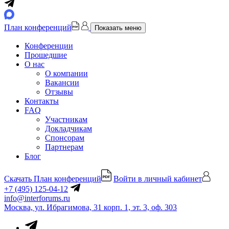
План конференций
Показать меню
Конференции
Прошедшие
О нас
О компании
Вакансии
Отзывы
Контакты
FAQ
Участникам
Докладчикам
Спонсорам
Партнерам
Блог
Скачать План конференций
Войти в личный кабинет
+7 (495) 125-04-12
info@interforums.ru
Москва, ул. Ибрагимова, 31 корп. 1, эт. 3, оф. 303