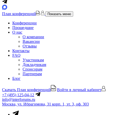
План конференций
Показать меню
Конференции
Прошедшие
О нас
О компании
Вакансии
Отзывы
Контакты
FAQ
Участникам
Докладчикам
Спонсорам
Партнерам
Блог
Скачать План конференций
Войти в личный кабинет
+7 (495) 125-04-12
info@interforums.ru
Москва, ул. Ибрагимова, 31 корп. 1, эт. 3, оф. 303