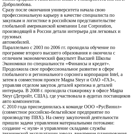
Добролюбова.
Сразу после окончания университета начала свою
профессиональную карьеру в качестве специалиста по
закупкам и логистике в российском представительстве
глобальной американской компании Lear Corporation,
производящей в России детали интерьера для легковых и
грузовых
автомобилей.
Параллельно с 2003 по 2006 гг. проходила обучение по
программе второго высшего образования и окончила с
отличием экономический факультет Высшей Школы
Экономики по специальности «Финансы и кредит».
Продолжила свое профессиональное развитие в сфере
глобального и регионального сорсинга корпорации Intel, а
затем в совместном проекте Magna Steyr и ОАО «ГАЗ»,
управляя отделом закупок деталей крепежа и деталей
интерьера. В 2008 г. проходила стажировку в офисе Magna
Steyr (Детройт, США), где участвовала в аудитах поставщиков
авто компонентов.
C 2010 года присоединилась к команде ООО «РусВинил»
(совместное российско-бельгийское предприятие по
производству ПВХ). На смену закупочной деятельности
пришли задачи управления материальными потоками:
создание «с нуля» и управление складами службы
технической эксплуатации завода, внедрение планирования