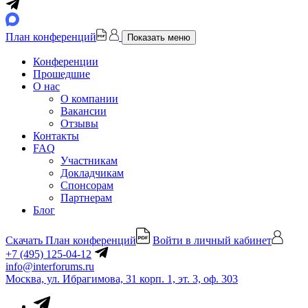
План конференций
Показать меню
Конференции
Прошедшие
О нас
О компании
Вакансии
Отзывы
Контакты
FAQ
Участникам
Докладчикам
Спонсорам
Партнерам
Блог
Скачать План конференций
Войти в личный кабинет
+7 (495) 125-04-12
info@interforums.ru
Москва, ул. Ибрагимова, 31 корп. 1, эт. 3, оф. 303