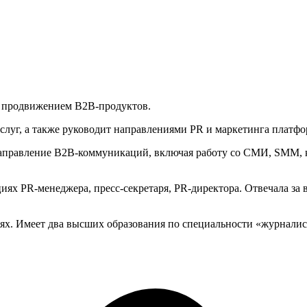
ся продвижением B2B-продуктов.
услуг, а также руководит направлениями PR и маркетинга платф
за направление B2B-коммуникаций, включая работу со СМИ, SMM
циях PR-менеджера, пресс-секретаря, PR-директора. Отвечала 
иях. Имеет два высших образования по специальности «журнали