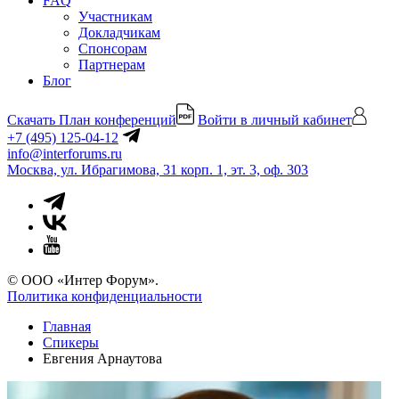
FAQ
Участникам
Докладчикам
Спонсорам
Партнерам
Блог
Скачать План конференций
Войти в личный кабинет
+7 (495) 125-04-12
info@interforums.ru
Москва, ул. Ибрагимова, 31 корп. 1, эт. 3, оф. 303
© ООО «Интер Форум».
Политика конфиденциальности
Главная
Спикеры
Евгения Арнаутова