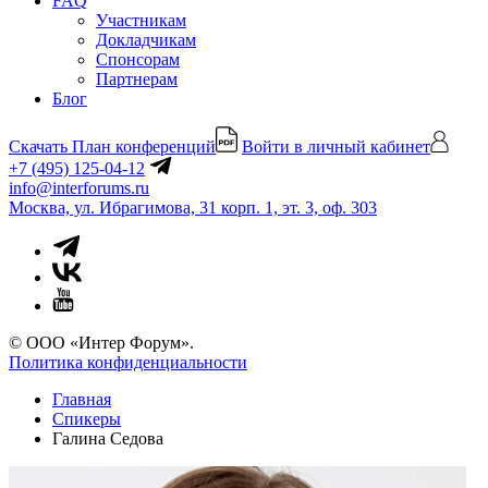
FAQ
Участникам
Докладчикам
Спонсорам
Партнерам
Блог
Скачать План конференций
Войти в личный кабинет
+7 (495) 125-04-12
info@interforums.ru
Москва, ул. Ибрагимова, 31 корп. 1, эт. 3, оф. 303
© ООО «Интер Форум».
Политика конфиденциальности
Главная
Спикеры
Галина Седова