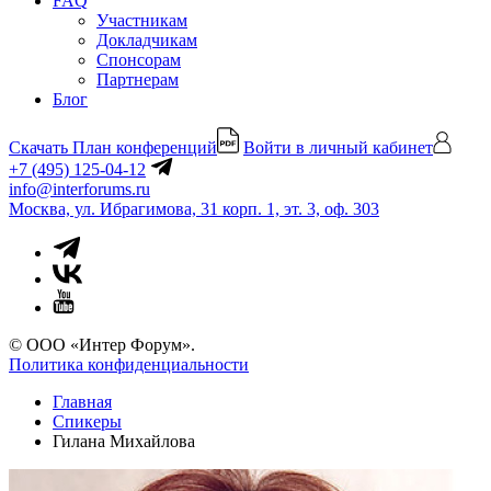
FAQ
Участникам
Докладчикам
Спонсорам
Партнерам
Блог
Скачать План конференций
Войти в личный кабинет
+7 (495) 125-04-12
info@interforums.ru
Москва, ул. Ибрагимова, 31 корп. 1, эт. 3, оф. 303
© ООО «Интер Форум».
Политика конфиденциальности
Главная
Спикеры
Гилана Михайлова