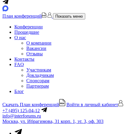
План конференций
Показать меню
Конференции
Прошедшие
О нас
О компании
Вакансии
Отзывы
Контакты
FAQ
Участникам
Докладчикам
Спонсорам
Партнерам
Блог
Скачать План конференций
Войти в личный кабинет
+7 (495) 125-04-12
info@interforums.ru
Москва, ул. Ибрагимова, 31 корп. 1, эт. 3, оф. 303