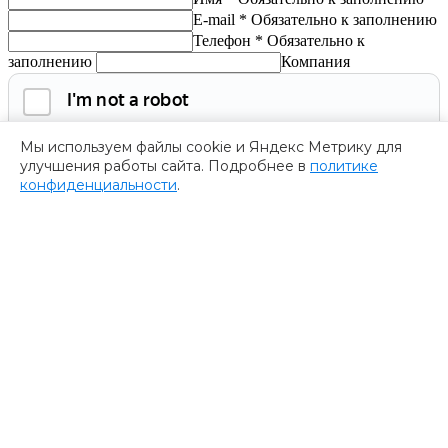
E-mail *
Обязательно к заполнению
Телефон *
Обязательно к
заполнению
Компания
Мы используем файлы cookie и Яндекс Метрику для
улучшения работы сайта. Подробнее в
политике
конфиденциальности
.
Обязательно к заполнению
Нажимая на кнопку, я соглашаюсь с
политикой
конфиденциальности
и даю согласие на
обработку
персональных данных.
Получить программу
Спасибо за ваше обращение
Мы ценим ваш интерес к нашему форуму
””.
Ваше обращение успешно отправлено. В ближайшее время
представитель нашей компании пришлет Вам программу
форума. Пожалуйста, ожидайте.