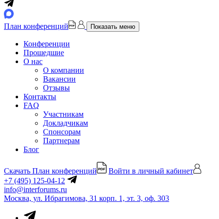
План конференций
Показать меню
Конференции
Прошедшие
О нас
О компании
Вакансии
Отзывы
Контакты
FAQ
Участникам
Докладчикам
Спонсорам
Партнерам
Блог
Скачать План конференций
Войти в личный кабинет
+7 (495) 125-04-12
info@interforums.ru
Москва, ул. Ибрагимова, 31 корп. 1, эт. 3, оф. 303