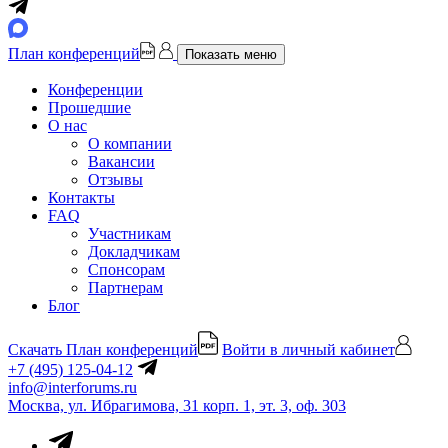
План конференций
Показать меню
Конференции
Прошедшие
О нас
О компании
Вакансии
Отзывы
Контакты
FAQ
Участникам
Докладчикам
Спонсорам
Партнерам
Блог
Скачать План конференций
Войти в личный кабинет
+7 (495) 125-04-12
info@interforums.ru
Москва, ул. Ибрагимова, 31 корп. 1, эт. 3, оф. 303