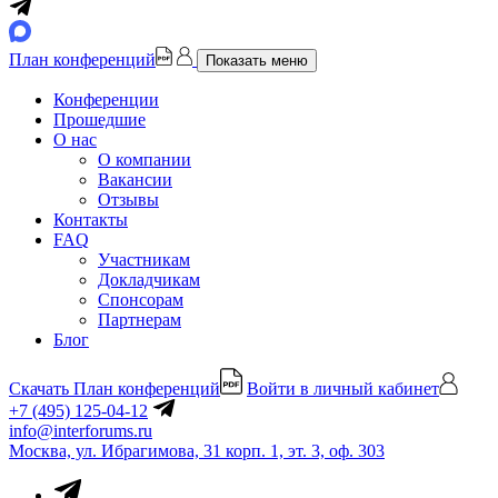
План конференций
Показать меню
Конференции
Прошедшие
О нас
О компании
Вакансии
Отзывы
Контакты
FAQ
Участникам
Докладчикам
Спонсорам
Партнерам
Блог
Скачать План конференций
Войти в личный кабинет
+7 (495) 125-04-12
info@interforums.ru
Москва, ул. Ибрагимова, 31 корп. 1, эт. 3, оф. 303