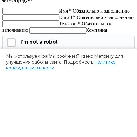
Тема форума
Имя *
Обязательно к заполнению
E-mail *
Обязательно к заполнению
Телефон *
Обязательно к
заполнению
Компания
Мы используем файлы cookie и Яндекс Метрику для
улучшения работы сайта. Подробнее в
политике
конфиденциальности
.
Обязательно к заполнению
Нажимая на кнопку, я соглашаюсь с
политикой
конфиденциальности
и даю согласие на
обработку
персональных данных.
Получить программу
Спасибо за ваше обращение
Мы ценим ваш интерес к нашему форуму
””.
Ваше обращение успешно отправлено. В ближайшее время