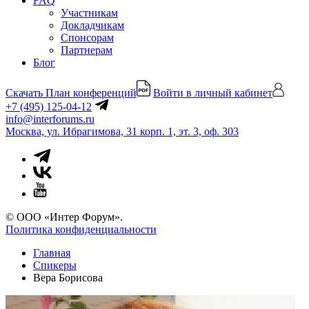
FAQ
Участникам
Докладчикам
Спонсорам
Партнерам
Блог
Скачать План конференций
Войти в личный кабинет
+7 (495) 125-04-12
info@interforums.ru
Москва, ул. Ибрагимова, 31 корп. 1, эт. 3, оф. 303
© ООО «Интер Форум».
Политика конфиденциальности
Главная
Спикеры
Вера Борисова