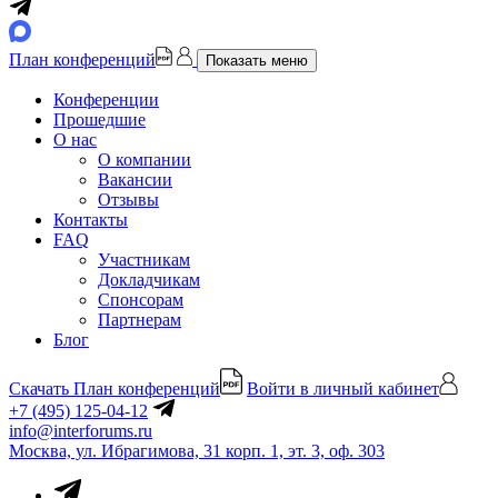
План конференций
Показать меню
Конференции
Прошедшие
О нас
О компании
Вакансии
Отзывы
Контакты
FAQ
Участникам
Докладчикам
Спонсорам
Партнерам
Блог
Скачать План конференций
Войти в личный кабинет
+7 (495) 125-04-12
info@interforums.ru
Москва, ул. Ибрагимова, 31 корп. 1, эт. 3, оф. 303