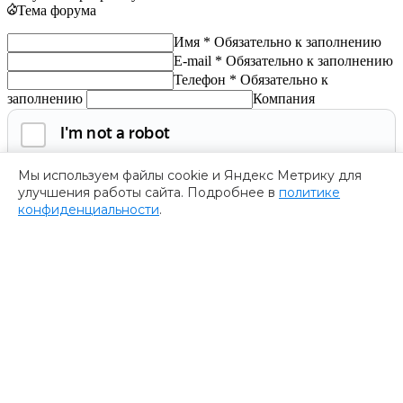
Тема форума
Имя *
Обязательно к заполнению
E-mail *
Обязательно к заполнению
Телефон *
Обязательно к
заполнению
Компания
Мы используем файлы cookie и Яндекс Метрику для
улучшения работы сайта. Подробнее в
политике
конфиденциальности
.
Обязательно к заполнению
Нажимая на кнопку, я соглашаюсь с
политикой
конфиденциальности
и даю согласие на
обработку
персональных данных.
Получить программу
Спасибо за ваше обращение
Мы ценим ваш интерес к нашему форуму
””.