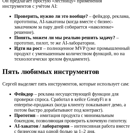
Он предлагает простую «лестницу» применения
инструментов с учётом AI:
Проверить, нужно ли это вообще?
– фейкдор, реклама,
прототипы, AI-хакатоны (когда вместе с бизнес-
заказчиком за пару дней собирается «наколенке»
решение).
Понять, можем ли мы реально решить задачу?
–
прототип, пилот, те же AI-лаборатории.
Идти на рост
– полноценное MVP (уже промышленный
продукт с уменьшенным количеством функций, но на
технологически зрелом фундаменте).
Пять любимых инструментов
Сергей выделяет пять инструментов, которые использует сам:
Фейкдор
– реклама несуществующей функции для
проверки спроса. Сработал в кейсе GreatyFi и в
enterprise-продажах (когда клиенту показывают демо, а
потом быстро дорабатывают под контракт).
Прототип
– имитация продукта с минимальным
бэкендом, позволяющая проверить ключевую гипотезу.
AI-хакатон / лаборатория
– интенсивная работа вместе
с бизнесом над одной болью за 1–2 дня.