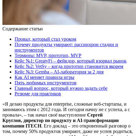
Содержание статьи
Провал, который стал уроком
Почему продукты умирают: рассинхрон стадии и
инструментов
Термины: MVP, прототип, MVP
Кейс №1: GreatyFi – фейкдор, который взорвал рынок
Кейс №2: VetSy – когда прототип становится якорем
Кейс №3: Gemba – AI-лаборатория за 2 дня
Как AI меняет правила игры
Пять любимых инструментов
Главный вопрос, который нужно задать себе
Резюме для практиков
«Я делаю продукты для enterprise, сложные веб-стартапы, и
занимаюсь этим с 2012 года. И сегодня начну не с успеха, а с
провала», – так начал своё выступление
Сергей
Круглов, директор по продукту и AI-трансформации
компании ITECH
. Его доклад – это откровенный разговор о
том, почему 50% продуктов умирают, даже не успев родиться,