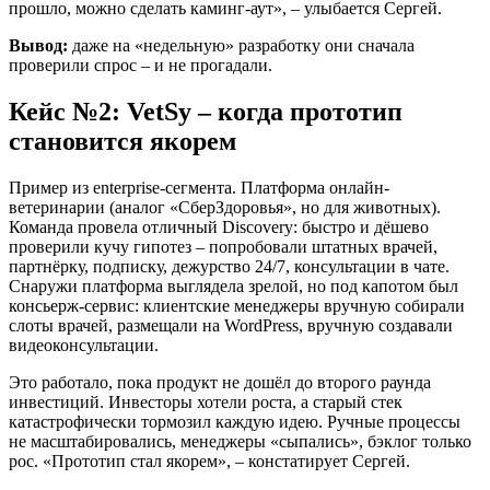
прошло, можно сделать каминг-аут», – улыбается Сергей.
Вывод:
даже на «недельную» разработку они сначала
проверили спрос – и не прогадали.
Кейс №2: VetSy – когда прототип
становится якорем
Пример из enterprise-сегмента. Платформа онлайн-
ветеринарии (аналог «СберЗдоровья», но для животных).
Команда провела отличный Discovery: быстро и дёшево
проверили кучу гипотез – попробовали штатных врачей,
партнёрку, подписку, дежурство 24/7, консультации в чате.
Снаружи платформа выглядела зрелой, но под капотом был
консьерж-сервис: клиентские менеджеры вручную собирали
слоты врачей, размещали на WordPress, вручную создавали
видеоконсультации.
Это работало, пока продукт не дошёл до второго раунда
инвестиций. Инвесторы хотели роста, а старый стек
катастрофически тормозил каждую идею. Ручные процессы
не масштабировались, менеджеры «сыпались», бэклог только
рос. «Прототип стал якорем», – констатирует Сергей.