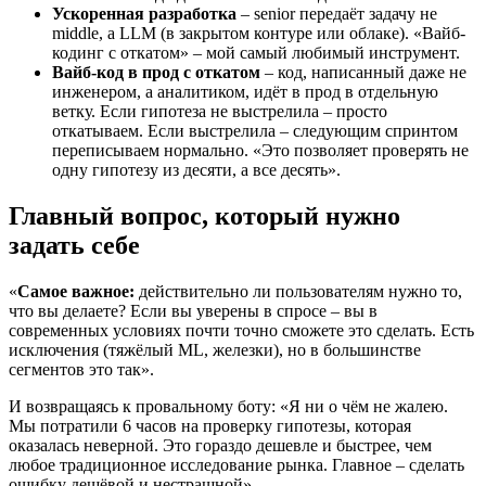
Ускоренная разработка
– senior передаёт задачу не
middle, а LLM (в закрытом контуре или облаке). «Вайб-
кодинг с откатом» – мой самый любимый инструмент.
Вайб-код в прод с откатом
– код, написанный даже не
инженером, а аналитиком, идёт в прод в отдельную
ветку. Если гипотеза не выстрелила – просто
откатываем. Если выстрелила – следующим спринтом
переписываем нормально. «Это позволяет проверять не
одну гипотезу из десяти, а все десять».
Главный вопрос, который нужно
задать себе
«
Самое важное:
действительно ли пользователям нужно то,
что вы делаете? Если вы уверены в спросе – вы в
современных условиях почти точно сможете это сделать. Есть
исключения (тяжёлый ML, железки), но в большинстве
сегментов это так».
И возвращаясь к провальному боту: «Я ни о чём не жалею.
Мы потратили 6 часов на проверку гипотезы, которая
оказалась неверной. Это гораздо дешевле и быстрее, чем
любое традиционное исследование рынка. Главное – сделать
ошибку дешёвой и нестрашной».