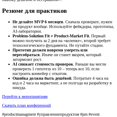
Резюме для практиков
Не делайте MVP 6 месяцев
. Сначала проверьте, нужен
ли продукт вообще. Используйте фейкдоры, прототипы,
AI-лаборатории.
Problem-Solution Fit ≠ Product-Market Fit
. Первый
можно получить за 2 дня на «коленке», второй требует
технологического фундамента. Не путайте стадии.
Прототип должен вовремя умереть или
пересобраться
. Иначе он станет якорем, который
затормозит рост.
AI снижает стоимость проверок
. Раньше вы могли
проверить 1 гипотезу из 10 – теперь все 10, если
настроить конвейер с откатом.
Ошибка должна быть дешёвой
. Потратьте 4 часа на
код и 2 часа на маркетинг, а не полгода на разработку в
никуда.
Перейти к мероприятиям
Скачать план конференций
#productmanagment #управлениепродуктом #pm #event