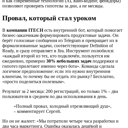
и как современные технологии (AI, вайб-кодинг, фейкдоры)
позволяют проверять гипотезы за дни, а не месяцы.
Провал, который стал уроком
В
компании ITECH
есть внутренний бот, который помогает
бизнес-заказчикам формулировать продуктовые задачи. Он
берёт голосовые сообщения из Telegram и превращает их в
формализованные задачи, соответствующие Definition of
Ready, и сразу отправляет в Jira. Инструмент полюбился:
«каждый второй из тех, кто подключён, пользуется им
ежедневно, примерно
30% небольших задач
поддержки и
гипотез прилетают именно через бота». Команда сделала
логичное предположение: если это нужно внутренним
клиентам, то почему бы не отдать это рынку? Бесплатно,
«просто поделиться полезным».
Результат за 2 месяца: 200 регистраций, но только 1% – два
пользователя в среднем по два использования в день.
«Полный провал, холодный отрезвляющий душ»,
– комментирует Сергей.
Но он не жалеет: «Мы потратили четыре часа разработки и
два часа маркетинга. Ошибка оказалась дешёвой и