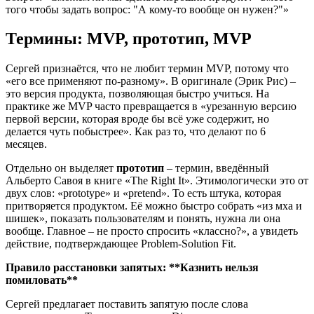
того чтобы задать вопрос: "А кому-то вообще он нужен?"»
Термины: MVP, прототип, MVP
Сергей признаётся, что не любит термин MVP, потому что
«его все применяют по-разному». В оригинале (Эрик Рис) –
это версия продукта, позволяющая быстро учиться. На
практике же MVP часто превращается в «урезанную версию
первой версии, которая вроде бы всё уже содержит, но
делается чуть побыстрее». Как раз то, что делают по 6
месяцев.
Отдельно он выделяет
прототип
– термин, введённый
Альберто Савоя в книге «The Right It». Этимологически это от
двух слов: «prototype» и «pretend». То есть штука, которая
притворяется продуктом. Её можно быстро собрать «из мха и
шишек», показать пользователям и понять, нужна ли она
вообще. Главное – не просто спросить «классно?», а увидеть
действие, подтверждающее Problem-Solution Fit.
Правило расстановки запятых: **Казнить нельзя
помиловать**
Сергей предлагает поставить запятую после слова