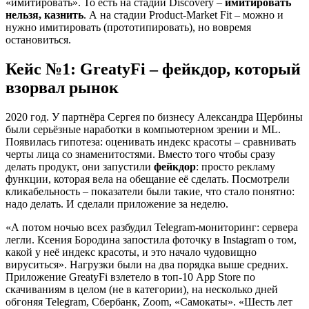
«имитировать». То есть на стадии Discovery –
имитировать
нельзя, казнить
. А на стадии Product-Market Fit – можно и
нужно имитировать (прототипировать), но вовремя
остановиться.
Кейс №1: GreatyFi – фейкдор, который
взорвал рынок
2020 год. У партнёра Сергея по бизнесу Александра Щербины
были серьёзные наработки в компьютерном зрении и ML.
Появилась гипотеза: оценивать индекс красоты – сравнивать
черты лица со знаменитостями. Вместо того чтобы сразу
делать продукт, они запустили
фейкдор
: просто рекламу
функции, которая вела на обещание её сделать. Посмотрели
кликабельность – показатели были такие, что стало понятно:
надо делать. И сделали приложение за неделю.
«А потом ночью всех разбудил Telegram-мониторинг: сервера
легли. Ксения Бородина запостила фоточку в Instagram о том,
какой у неё индекс красоты, и это начало чудовищно
вируситься». Нагрузки были на два порядка выше средних.
Приложение GreatyFi взлетело в топ-10 App Store по
скачиваниям в целом (не в категории), на несколько дней
обгоняя Telegram, Сбербанк, Zoom, «Самокаты». «Шесть лет