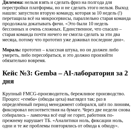
Дилемма:
нельзя взять и сделать фриз на полгода для
перестройки платформы, но и не сделать этого нельзя. Выход
нашли: запустили вторую команду, которая за 10 недель (!)
перетащила всё на микросервисы, параллельно старая команда
продолжала докатывать фичи. «Это были 10 недель
бессонных и очень сложных. Единственное, что спасало –
старая команда почти ничего не смогла сделать за эти два
месяца, потому что прототип уже доживал последние дни».
Мораль:
прототип – классная штука, но он должен либо
умереть, либо пересобраться, и это должно произойти
обязательно вовремя.
Кейс №3: Gemba – AI-лаборатория за 2
дня
Крупный FMCG-производитель, бережливое производство.
Процесс «гемба» (обходы цеха) выглядел так: раз в
определённый период менеджмент собирался, шёл по линиям,
фиксировал несоответствия на бумаге. Через две недели снова
собирались – лампочка всё ещё не горит, работник по-
прежнему нарушает ТБ. «Аналитики ноль, фиксации ноль,
одни и те же проблемы повторялись от обхода к обходу».