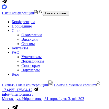
План конференций
Показать меню
Конференции
Прошедшие
О нас
О компании
Вакансии
Отзывы
Контакты
FAQ
Участникам
Докладчикам
Спонсорам
Партнерам
Блог
Скачать План конференций
Войти в личный кабинет
+7 (495) 125-04-12
info@interforums.ru
Москва, ул. Ибрагимова, 31 корп. 1, эт. 3, оф. 303