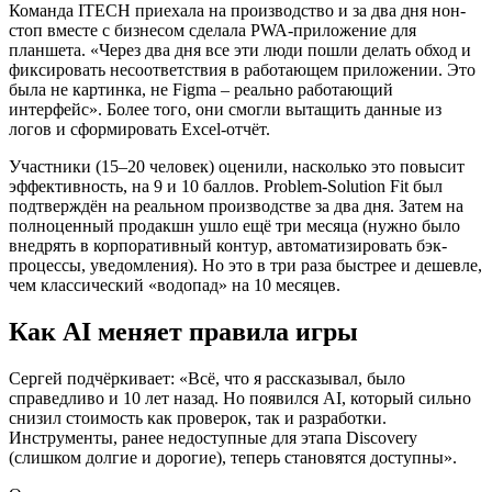
Команда ITECH приехала на производство и за два дня нон-
стоп вместе с бизнесом сделала PWA-приложение для
планшета. «Через два дня все эти люди пошли делать обход и
фиксировать несоответствия в работающем приложении. Это
была не картинка, не Figma – реально работающий
интерфейс». Более того, они смогли вытащить данные из
логов и сформировать Excel-отчёт.
Участники (15–20 человек) оценили, насколько это повысит
эффективность, на 9 и 10 баллов. Problem-Solution Fit был
подтверждён на реальном производстве за два дня. Затем на
полноценный продакшн ушло ещё три месяца (нужно было
внедрять в корпоративный контур, автоматизировать бэк-
процессы, уведомления). Но это в три раза быстрее и дешевле,
чем классический «водопад» на 10 месяцев.
Как AI меняет правила игры
Сергей подчёркивает: «Всё, что я рассказывал, было
справедливо и 10 лет назад. Но появился AI, который сильно
снизил стоимость как проверок, так и разработки.
Инструменты, ранее недоступные для этапа Discovery
(слишком долгие и дорогие), теперь становятся доступны».