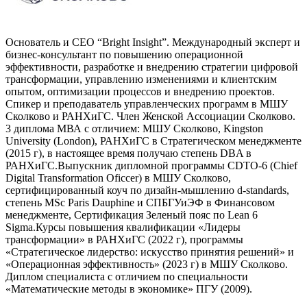
Основатель и СЕО “Bright Insight”. Международный эксперт и
бизнес-консультант по повышению операционной
эффективности, разработке и внедрению стратегии цифровой
трансформации, управлению изменениями и клиентским
опытом, оптимизации процессов и внедрению проектов.
Спикер и преподаватель управленческих программ в МШУ
Сколково и РАНХиГС. Член Женской Ассоциации Сколково.
3 диплома МВА с отличием: МШУ Сколково, Kingston
University (London), РАНХиГС в Стратегическом менеджменте
(2015 г), в настоящее время получаю степень DBA в
РАНХиГС.Выпускник дипломной программы CDTO-6 (Chief
Digital Transformation Oficсer) в МШУ Сколково,
сертифицированный коуч по дизайн-мышлению d-standards,
степень MSc Paris Dauphine и СПБГУиЭФ в Финансовом
менеджменте, Сертификация Зеленый пояс по Lean 6
Sigma.Курсы повышения квалификации «Лидеры
трансформации» в РАНХиГС (2022 г), программы
«Стратегическое лидерство: искусство принятия решений» и
«Операционная эффективность» (2023 г) в МШУ Сколково.
Диплом специалиста с отличием по специальности
«Математические методы в экономике» ПГУ (2009).