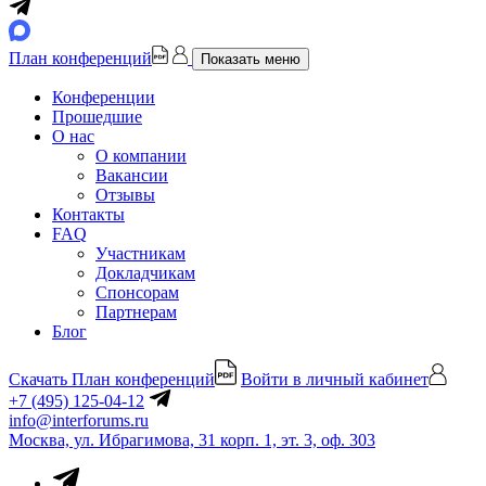
План конференций
Показать меню
Конференции
Прошедшие
О нас
О компании
Вакансии
Отзывы
Контакты
FAQ
Участникам
Докладчикам
Спонсорам
Партнерам
Блог
Скачать План конференций
Войти в личный кабинет
+7 (495) 125-04-12
info@interforums.ru
Москва, ул. Ибрагимова, 31 корп. 1, эт. 3, оф. 303