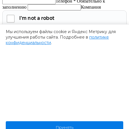
Телефон *
Обязательно к
заполнению
Компания
Мы используем файлы cookie и Яндекс Метрику для
улучшения работы сайта. Подробнее в
политике
конфиденциальности
.
Обязательно к заполнению
Нажимая на кнопку, я соглашаюсь с
политикой
конфиденциальности
и даю согласие на
обработку
персональных данных.
Получить программу
Спасибо за ваше обращение
Мы ценим ваш интерес к нашему форуму
””.
Ваше обращение успешно отправлено. В ближайшее время
представитель нашей компании пришлет Вам программу
форума. Пожалуйста, ожидайте.
В случае возникновения дополнительных вопросов
Принять
или предложений, не стесняйтесь обращаться к нам.