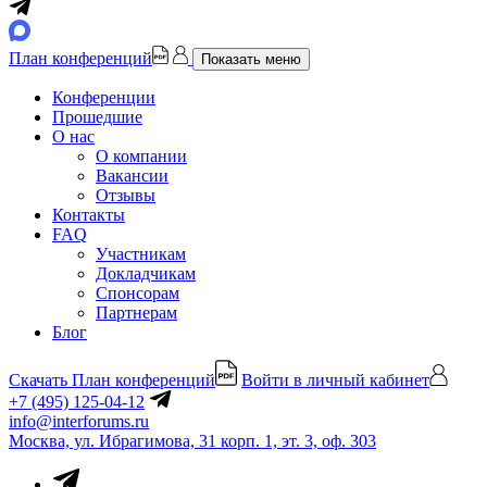
План конференций
Показать меню
Конференции
Прошедшие
О нас
О компании
Вакансии
Отзывы
Контакты
FAQ
Участникам
Докладчикам
Спонсорам
Партнерам
Блог
Скачать План конференций
Войти в личный кабинет
+7 (495) 125-04-12
info@interforums.ru
Москва, ул. Ибрагимова, 31 корп. 1, эт. 3, оф. 303