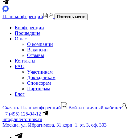
План конференций
Показать меню
Конференции
Прошедшие
О нас
О компании
Вакансии
Отзывы
Контакты
FAQ
Участникам
Докладчикам
Спонсорам
Партнерам
Блог
Скачать План конференций
Войти в личный кабинет
+7 (495) 125-04-12
info@interforums.ru
Москва, ул. Ибрагимова, 31 корп. 1, эт. 3, оф. 303