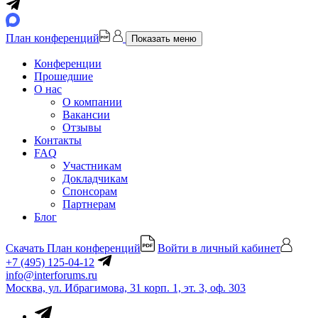
План конференций
Показать меню
Конференции
Прошедшие
О нас
О компании
Вакансии
Отзывы
Контакты
FAQ
Участникам
Докладчикам
Спонсорам
Партнерам
Блог
Скачать План конференций
Войти в личный кабинет
+7 (495) 125-04-12
info@interforums.ru
Москва, ул. Ибрагимова, 31 корп. 1, эт. 3, оф. 303