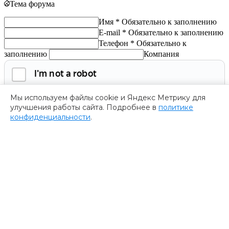
Тема форума
Имя *
Обязательно к заполнению
E-mail *
Обязательно к заполнению
Телефон *
Обязательно к
заполнению
Компания
Мы используем файлы cookie и Яндекс Метрику для
улучшения работы сайта. Подробнее в
политике
конфиденциальности
.
Обязательно к заполнению
Нажимая на кнопку, я соглашаюсь с
политикой
конфиденциальности
и даю согласие на
обработку
персональных данных.
Получить программу
Спасибо за ваше обращение
Мы ценим ваш интерес к нашему форуму
””.