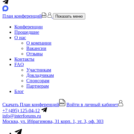
План конференций
Показать меню
Конференции
Прошедшие
О нас
О компании
Вакансии
Отзывы
Контакты
FAQ
Участникам
Докладчикам
Спонсорам
Партнерам
Блог
Скачать План конференций
Войти в личный кабинет
+7 (495) 125-04-12
info@interforums.ru
Москва, ул. Ибрагимова, 31 корп. 1, эт. 3, оф. 303