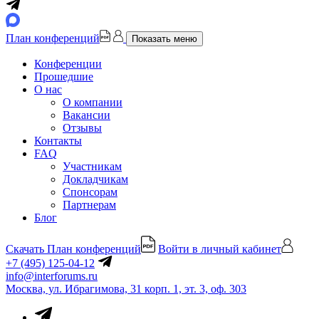
План конференций
Показать меню
Конференции
Прошедшие
О нас
О компании
Вакансии
Отзывы
Контакты
FAQ
Участникам
Докладчикам
Спонсорам
Партнерам
Блог
Скачать План конференций
Войти в личный кабинет
+7 (495) 125-04-12
info@interforums.ru
Москва, ул. Ибрагимова, 31 корп. 1, эт. 3, оф. 303