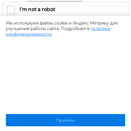
Мы используем файлы cookie и Яндекс Метрику для
улучшения работы сайта. Подробнее в
политике
конфиденциальности
.
Обязательно к заполнению
Нажимая на кнопку, я соглашаюсь с
политикой
конфиденциальности
и даю согласие на
обработку
персональных данных.
Получить программу
Спасибо за ваше обращение
Мы ценим ваш интерес к нашему форуму
””.
Ваше обращение успешно отправлено. В ближайшее время
представитель нашей компании пришлет Вам программу
форума. Пожалуйста, ожидайте.
В случае возникновения дополнительных вопросов
Принять
или предложений, не стесняйтесь обращаться к нам.
Спасибо за проявленный интерес к нашему форуму!