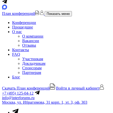
План конференций
Показать меню
Конференции
Прошедшие
О нас
О компании
Вакансии
Отзывы
Контакты
FAQ
Участникам
Докладчикам
Спонсорам
Партнерам
Блог
Скачать План конференций
Войти в личный кабинет
+7 (495) 125-04-12
info@interforums.ru
Москва, ул. Ибрагимова, 31 корп. 1, эт. 3, оф. 303