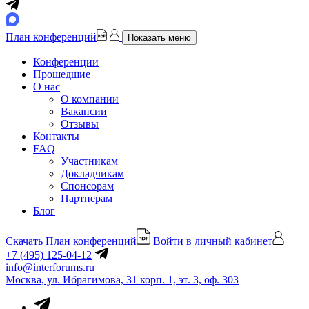
План конференций
Показать меню
Конференции
Прошедшие
О нас
О компании
Вакансии
Отзывы
Контакты
FAQ
Участникам
Докладчикам
Спонсорам
Партнерам
Блог
Скачать План конференций
Войти в личный кабинет
+7 (495) 125-04-12
info@interforums.ru
Москва, ул. Ибрагимова, 31 корп. 1, эт. 3, оф. 303