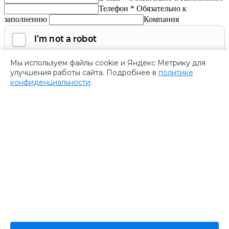
Телефон *
Обязательно к
заполнению
Компания
Мы используем файлы cookie и Яндекс Метрику для
улучшения работы сайта. Подробнее в
политике
конфиденциальности
.
Обязательно к заполнению
Нажимая на кнопку, я соглашаюсь с
политикой
конфиденциальности
и даю согласие на
обработку
персональных данных.
Получить программу
Спасибо за ваше обращение
Мы ценим ваш интерес к нашему форуму
””.
Ваше обращение успешно отправлено. В ближайшее время
представитель нашей компании пришлет Вам программу
форума. Пожалуйста, ожидайте.
В случае возникновения дополнительных вопросов