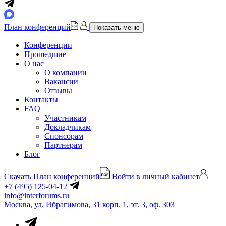
План конференций
Показать меню
Конференции
Прошедшие
О нас
О компании
Вакансии
Отзывы
Контакты
FAQ
Участникам
Докладчикам
Спонсорам
Партнерам
Блог
Скачать План конференций
Войти в личный кабинет
+7 (495) 125-04-12
info@interforums.ru
Москва, ул. Ибрагимова, 31 корп. 1, эт. 3, оф. 303