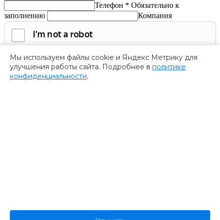
Телефон *
Обязательно к
заполнению
Компания
Мы используем файлы cookie и Яндекс Метрику для
улучшения работы сайта. Подробнее в
политике
конфиденциальности
.
Обязательно к заполнению
Нажимая на кнопку, я соглашаюсь с
политикой
конфиденциальности
и даю согласие на
обработку
персональных данных.
Получить программу
Спасибо за ваше обращение
Мы ценим ваш интерес к нашему форуму
””.
Ваше обращение успешно отправлено. В ближайшее время
представитель нашей компании пришлет Вам программу
форума. Пожалуйста, ожидайте.
В случае возникновения дополнительных вопросов