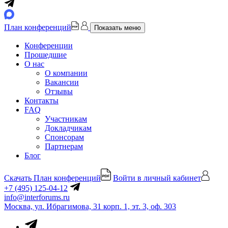
План конференций
Показать меню
Конференции
Прошедшие
О нас
О компании
Вакансии
Отзывы
Контакты
FAQ
Участникам
Докладчикам
Спонсорам
Партнерам
Блог
Скачать План конференций
Войти в личный кабинет
+7 (495) 125-04-12
info@interforums.ru
Москва, ул. Ибрагимова, 31 корп. 1, эт. 3, оф. 303