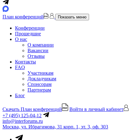
План конференций
Показать меню
Конференции
Прошедшие
О нас
О компании
Вакансии
Отзывы
Контакты
FAQ
Участникам
Докладчикам
Спонсорам
Партнерам
Блог
Скачать План конференций
Войти в личный кабинет
+7 (495) 125-04-12
info@interforums.ru
Москва, ул. Ибрагимова, 31 корп. 1, эт. 3, оф. 303