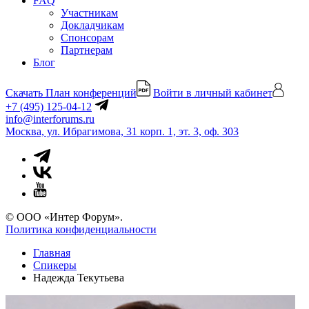
FAQ
Участникам
Докладчикам
Спонсорам
Партнерам
Блог
Скачать План конференций
Войти в личный кабинет
+7 (495) 125-04-12
info@interforums.ru
Москва, ул. Ибрагимова, 31 корп. 1, эт. 3, оф. 303
© ООО «Интер Форум».
Политика конфиденциальности
Главная
Спикеры
Надежда Текутьева