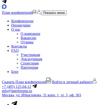
План конференций
Показать меню
Конференции
Прошедшие
О нас
О компании
Вакансии
Отзывы
Контакты
FAQ
Участникам
Докладчикам
Спонсорам
Партнерам
Блог
Скачать План конференций
Войти в личный кабинет
+7 (495) 125-04-12
info@interforums.ru
Москва, ул. Ибрагимова, 31 корп. 1, эт. 3, оф. 303