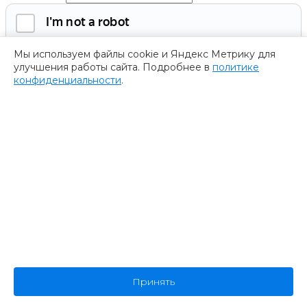
Мы используем файлы cookie и Яндекс Метрику для
улучшения работы сайта. Подробнее в
политике
конфиденциальности
.
Обязательно к заполнению
Нажимая на кнопку, я соглашаюсь с
политикой
конфиденциальности
и даю согласие на
обработку
персональных данных.
Получить программу
Спасибо за ваше обращение
Мы ценим ваш интерес к нашему форуму
””.
Ваше обращение успешно отправлено. В ближайшее время
представитель нашей компании пришлет Вам программу
форума. Пожалуйста, ожидайте.
В случае возникновения дополнительных вопросов
Принять
или предложений, не стесняйтесь обращаться к нам.
Спасибо за проявленный интерес к нашему форуму!