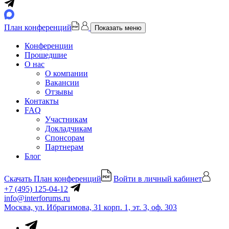
План конференций
Показать меню
Конференции
Прошедшие
О нас
О компании
Вакансии
Отзывы
Контакты
FAQ
Участникам
Докладчикам
Спонсорам
Партнерам
Блог
Скачать План конференций
Войти в личный кабинет
+7 (495) 125-04-12
info@interforums.ru
Москва, ул. Ибрагимова, 31 корп. 1, эт. 3, оф. 303