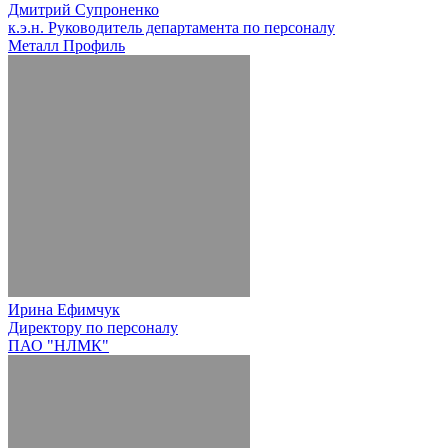
Дмитрий Супроненко
к.э.н. Руководитель департамента по персоналу
Металл Профиль
Ирина Ефимчук
Директору по персоналу
ПАО "НЛМК"