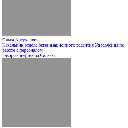
Ольга Аверченкова
Начальник отдела организационного развития Управления по
работе с персоналом
Газпром нефтехим Салават