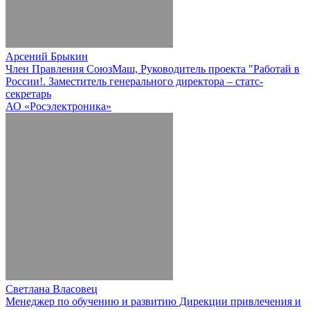
Арсений Брыкин
Член Правления СоюзМаш, Руководитель проекта "Работай в
России!. Заместитель генерального директора – статс-
секретарь
АО «Росэлектроника»
Светлана Власовец
Менеджер по обучению и развитию Дирекции привлечения и