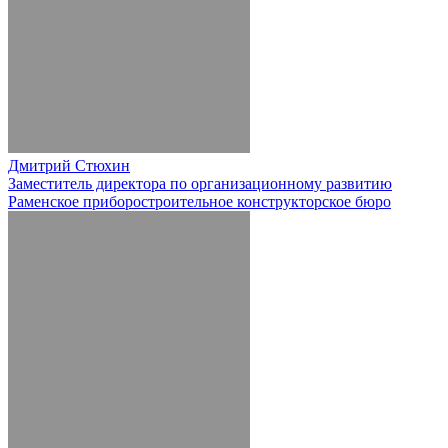
Дмитрий Стюхин
Заместитель директора по организационному развитию
Раменское приборостроительное конструкторское бюро