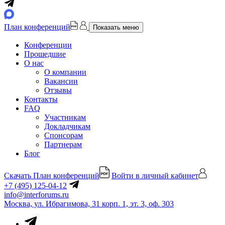
План конференций
Показать меню
Конференции
Прошедшие
О нас
О компании
Вакансии
Отзывы
Контакты
FAQ
Участникам
Докладчикам
Спонсорам
Партнерам
Блог
Скачать План конференций
Войти в личный кабинет
+7 (495) 125-04-12
info@interforums.ru
Москва, ул. Ибрагимова, 31 корп. 1, эт. 3, оф. 303