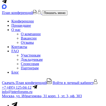
План конференций
Показать меню
Конференции
Прошедшие
О нас
О компании
Вакансии
Отзывы
Контакты
FAQ
Участникам
Докладчикам
Спонсорам
Партнерам
Блог
Скачать План конференций
Войти в личный кабинет
+7 (495) 125-04-12
info@interforums.ru
Москва, ул. Ибрагимова, 31 корп. 1, эт. 3, оф. 303