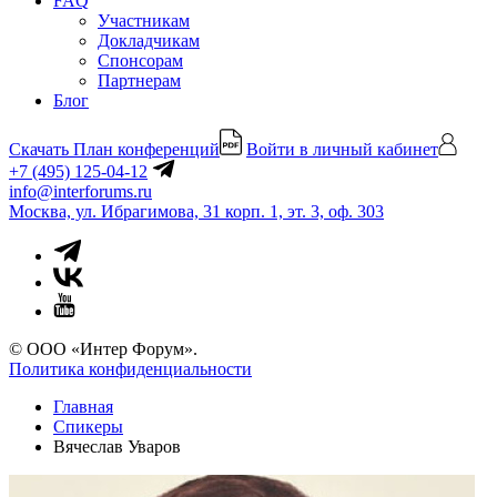
FAQ
Участникам
Докладчикам
Спонсорам
Партнерам
Блог
Скачать План конференций
Войти в личный кабинет
+7 (495) 125-04-12
info@interforums.ru
Москва, ул. Ибрагимова, 31 корп. 1, эт. 3, оф. 303
© ООО «Интер Форум».
Политика конфиденциальности
Главная
Спикеры
Вячеслав Уваров