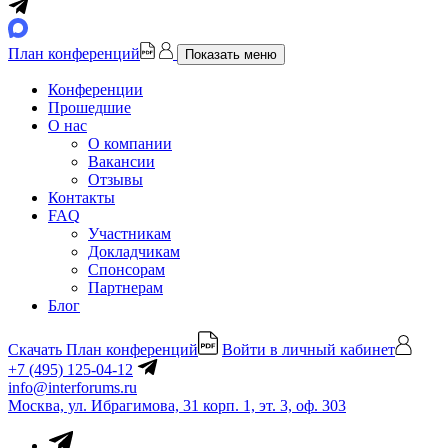
План конференций
Показать меню
Конференции
Прошедшие
О нас
О компании
Вакансии
Отзывы
Контакты
FAQ
Участникам
Докладчикам
Спонсорам
Партнерам
Блог
Скачать План конференций
Войти в личный кабинет
+7 (495) 125-04-12
info@interforums.ru
Москва, ул. Ибрагимова, 31 корп. 1, эт. 3, оф. 303