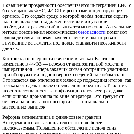
Повышение прозрачности обеспечивается интеграцией ЕИС с
базами данных ФНС, ФССП и реестрами лицензирующих
органов. Это создаёт среду, в которой любая попытка скрыть
наличие налоговой задолженности или отсутствие
необходимых разрешений выявляется мгновенно. Актуальные
методы обеспечения экономической
безопасности
помогают
руководителям вовремя выявлять риски и адаптировать
внутренние регламенты под новые стандарты прозрачности
данных.
Контроль достоверности сведений в заявках Ключевое
изменение в 44-ФЗ — переход от диспозитивной модели к
императивной. Теперь заказчик обязан отстранить участника
при обнаружении недостоверных сведений на любом этапе.
Это касается как отклонения заявок до подведения итогов, так
и отказа от сделки после определения победителя. Участник
несет ответственность за информацию в госреестрах, даже
если ошибка произошла по вине оператора. Это требует от
бизнеса наличия защитного архива — нотариально
заверенных выписок.
Реформа антидемпинга и финансовые гарантии
Антидемпинговое законодательство стало более
предсказуемым. Повышенное обеспечение исполнения
контракта теперь применяется только при указании этого