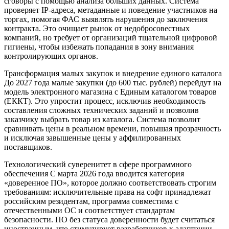
сговоры с помощью анализа больших данных. Система
проверяет IP-адреса, метаданные и поведение участников на
торгах, помогая ФАС выявлять нарушения до заключения
контракта. Это очищает рынок от недобросовестных
компаний, но требует от организаций тщательной цифровой
гигиены, чтобы избежать попадания в зону внимания
контролирующих органов.
Трансформация малых закупок и внедрение единого каталога
До 2027 года малые закупки (до 600 тыс. рублей) перейдут на
модель электронного магазина с Единым каталогом товаров
(ЕККТ). Это упростит процесс, исключив необходимость
составления сложных технических заданий и позволив
заказчику выбрать товар из каталога. Система позволит
сравнивать цены в реальном времени, повышая прозрачность
и исключая завышенные цены у аффилированных
поставщиков.
Технологический суверенитет в сфере программного
обеспечения С марта 2026 года вводится категория
«доверенное ПО», которое должно соответствовать строгим
требованиям: исключительные права на софт принадлежат
российским резидентам, программа совместима с
отечественными ОС и соответствует стандартам
безопасности. ПО без статуса доверенности будет считаться
иностранным, что стимулирует разработчиков к адаптации