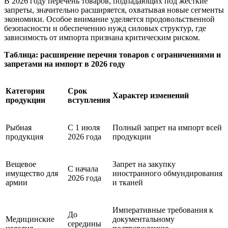
В 2026 году перечень товаров, подпадающих под жёсткие
запреты, значительно расширяется, охватывая новые сегменты
экономики. Особое внимание уделяется продовольственной
безопасности и обеспечению нужд силовых структур, где
зависимость от импорта признана критическим риском.
Таблица: расширение перечня товаров с ограничениями и
запретами на импорт в 2026 году
Категория
Срок
Характер изменений
продукции
вступления
Рыбная
С 1 июля
Полный запрет на импорт всей
продукция
2026 года
продукции
Вещевое
Запрет на закупку
С начала
имущество для
иностранного обмундирования
2026 года
армии
и тканей
Императивные требования к
До
Медицинские
документальному
середины