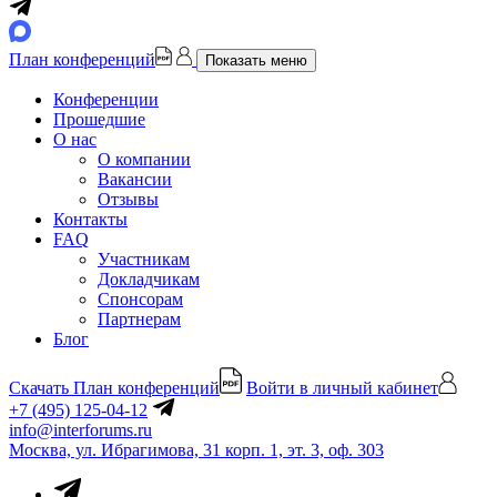
План конференций
Показать меню
Конференции
Прошедшие
О нас
О компании
Вакансии
Отзывы
Контакты
FAQ
Участникам
Докладчикам
Спонсорам
Партнерам
Блог
Скачать План конференций
Войти в личный кабинет
+7 (495) 125-04-12
info@interforums.ru
Москва, ул. Ибрагимова, 31 корп. 1, эт. 3, оф. 303