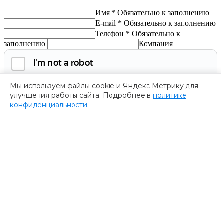
Имя *
Обязательно к заполнению
E-mail *
Обязательно к заполнению
Телефон *
Обязательно к
заполнению
Компания
Мы используем файлы cookie и Яндекс Метрику для
улучшения работы сайта. Подробнее в
политике
конфиденциальности
.
Обязательно к заполнению
Нажимая на кнопку, я соглашаюсь с
политикой
конфиденциальности
и даю согласие на
обработку
персональных данных.
Получить программу
Спасибо за ваше обращение
Мы ценим ваш интерес к нашему форуму
””.
Ваше обращение успешно отправлено. В ближайшее время