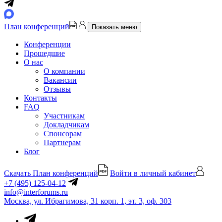
План конференций
Показать меню
Конференции
Прошедшие
О нас
О компании
Вакансии
Отзывы
Контакты
FAQ
Участникам
Докладчикам
Спонсорам
Партнерам
Блог
Скачать План конференций
Войти в личный кабинет
+7 (495) 125-04-12
info@interforums.ru
Москва, ул. Ибрагимова, 31 корп. 1, эт. 3, оф. 303